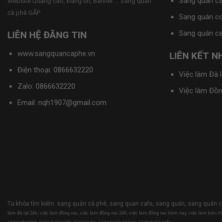
Sang quán c
Website Quảng cáo, Đăng tin, Banner ... Sang quán
cà phê GẤP
Sang quán c
Sang quán c
LIÊN HỆ ĐĂNG TIN
www.sangquancaphe.vn
LIÊN KẾT 
Điện thoại: 0866632220
Việc làm Đà l
Zalo:
0866632220
Việc làm Đồn
Email: nqh1907@gmail.com
Từ khóa tìm kiếm:
sang quán cà phê
,
sang quan cafe
,
sang quán
,
sang quán c
làm đà lạt 24h
,
việc làm đồng nai
,
việc làm đồng nai 24h
,
việc làm đồng nai hôm nay
,
việc làm biên h
sang nhượng
,
sang quán cafe
,
sang quán
,
sang quán online
,
sang quán cafe