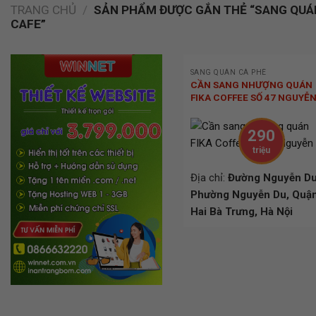
TRANG CHỦ
/
SẢN PHẨM ĐƯỢC GẮN THẺ “SANG QUÁ
CAFE”
SANG QUÁN CÀ PHÊ
CẦN SANG NHƯỢNG QUÁN
FIKA COFFEE SỐ 47 NGUYỄN
290
triệu
Địa chỉ:
Đường Nguyễn Du
QUICK VIEW
Phường Nguyễn Du, Quậ
Hai Bà Trưng, Hà Nội