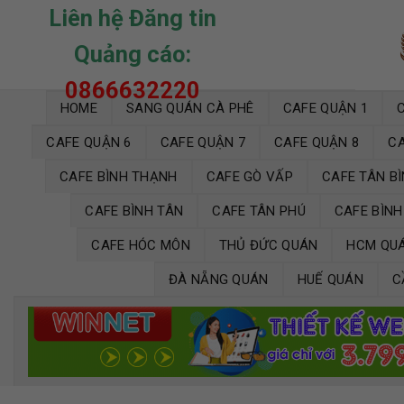
Skip
Liên hệ Đăng tin
to
Quảng cáo:
content
0866632220
HOME
SANG QUÁN CÀ PHÊ
CAFE QUẬN 1
CAFE QUẬN 6
CAFE QUẬN 7
CAFE QUẬN 8
CA
CAFE BÌNH THẠNH
CAFE GÒ VẤP
CAFE TÂN B
CAFE BÌNH TÂN
CAFE TÂN PHÚ
CAFE BÌN
CAFE HÓC MÔN
THỦ ĐỨC QUÁN
HCM QU
ĐÀ NẴNG QUÁN
HUẾ QUÁN
C