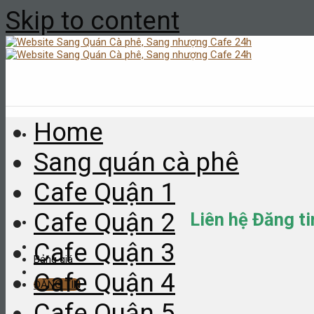
Skip to content
Home
Sang quán cà phê
Cafe Quận 1
Cafe Quận 2
Liên hệ Đăng t
Cafe Quận 3
Bảng giá
Cafe Quận 4
ĐĂNG TIN
Cafe Quận 5