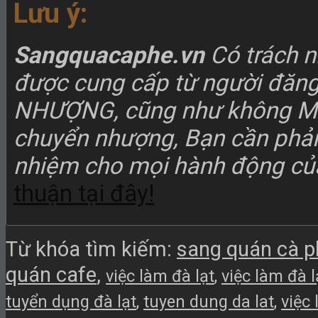
Lưu ý:
Sangquacaphe.vn
Có trách n
được cung cấp từ người đăn
NHƯỢNG, cũng như không MÔ
chuyển nhượng, Bạn cần phải t
nhiệm cho mọi hành động củ
thuận tại đây!
Từ khóa tìm kiếm:
sang quán cà p
quán cafe
,
việc làm đà lạt
,
việc làm đà 
tuyển dụng đà lạt
,
tuyen dung da lat
,
việc