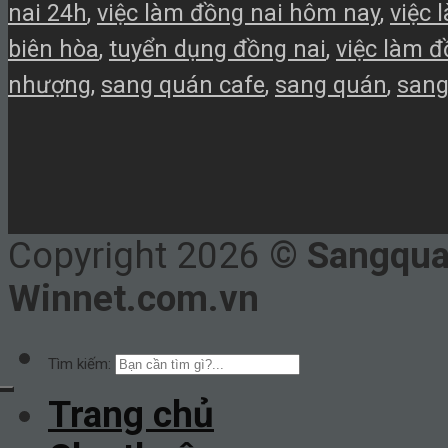
nai 24h
,
việc làm đồng nai hôm nay
,
việc 
biên hòa
,
tuyển dụng đồng nai
,
việc làm đ
nhượng
,
sang quán cafe
,
sang quán
,
sang
Copyright 2026 ©
Sangquan
Winnet.com.vn
Tìm kiếm:
Trang chủ