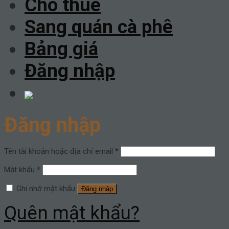
Cho thuê
Sang quán cà phê
Bảng giá
Đăng nhập
Đăng nhập
Tên tài khoản hoặc địa chỉ email
*
Mật khẩu
*
Ghi nhớ mật khẩu
Đăng nhập
Quên mật khẩu?