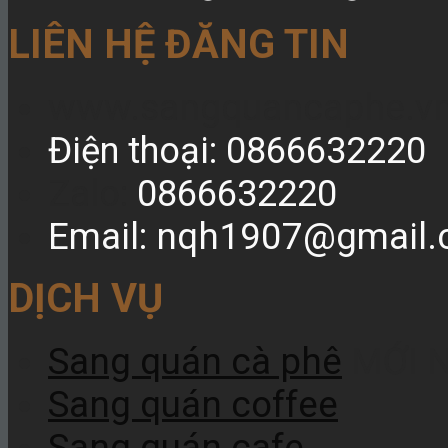
LIÊN HỆ ĐĂNG TIN
www.sangquancaphe.v
Điện thoại: 0866632220
Zalo:
0866632220
Email: nqh1907@gmail
DỊCH VỤ
Sang quán cà phê
MỚI 
Sang quán coffee
Sang quán cafe