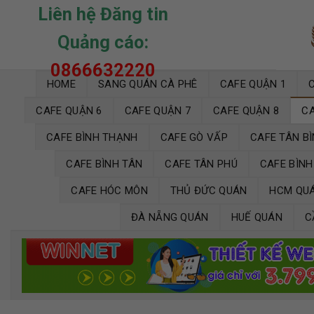
Skip
Liên hệ Đăng tin
to
Quảng cáo:
content
0866632220
HOME
SANG QUÁN CÀ PHÊ
CAFE QUẬN 1
CAFE QUẬN 6
CAFE QUẬN 7
CAFE QUẬN 8
CA
CAFE BÌNH THẠNH
CAFE GÒ VẤP
CAFE TÂN B
CAFE BÌNH TÂN
CAFE TÂN PHÚ
CAFE BÌN
CAFE HÓC MÔN
THỦ ĐỨC QUÁN
HCM QU
ĐÀ NẴNG QUÁN
HUẾ QUÁN
C