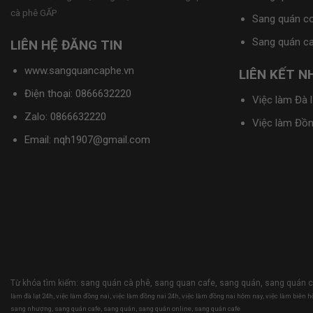
cà phê GẤP
Sang quán c
Sang quán c
LIÊN HỆ ĐĂNG TIN
www.sangquancaphe.vn
LIÊN KẾT 
Điện thoại: 0866632220
Việc làm Đà l
Zalo:
0866632220
Việc làm Đồn
Email: nqh1907@gmail.com
Từ khóa tìm kiếm:
sang quán cà phê
,
sang quan cafe
,
sang quán
,
sang quán c
làm đà lạt 24h
,
việc làm đồng nai
,
việc làm đồng nai 24h
,
việc làm đồng nai hôm nay
,
việc làm biên h
sang nhượng
,
sang quán cafe
,
sang quán
,
sang quán online
,
sang quán cafe